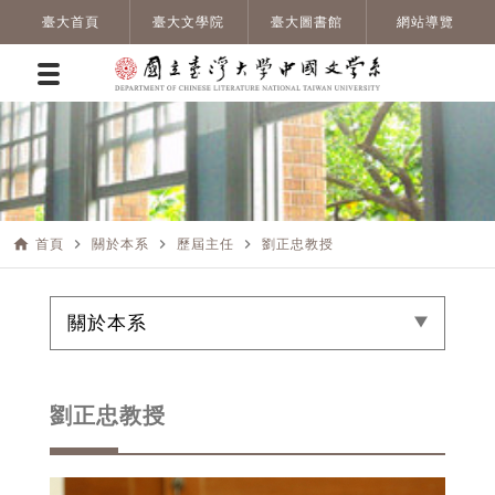
臺大首頁
臺大文學院
臺大圖書館
網站導覽
home
navigate_next
navigate_next
navigate_next
首頁
關於本系
歷屆主任
劉正忠教授
關於本系
劉正忠教授