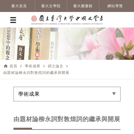
臺大首頁
臺大文學院
臺大圖書館
網站導覽
home
navigate_next
navigate_next
navigate_next
首頁
學術成果
碩士論文
由題材論柳永詞對敦煌詞的繼承與開展
學術成果
由題材論柳永詞對敦煌詞的繼承與開展