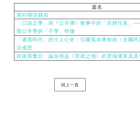
篇名
第89期目錄頁
「口說之學」與《公羊傳》敘事中的「倍經任意」─
期公羊學的「子學」特徵
「過渡時代」的士人心史：日藏孤本蔣智由《去國吟
治省思
技術與繁衍：論吳明益《苦雨之地》的雲端運算及其