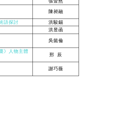
張壹然
陳昶融
術語探討
洪駿錫
洪昱函
吳懿倫
棗》人物主體
邢 辰
謝巧薇