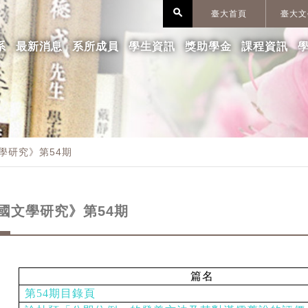
search
臺大首頁
臺大文
系
最新消息
系所成員
學生資訊
獎助學金
課程資訊
學研究》第54期
國文學研究》第54期
篇名
第54
期目錄頁