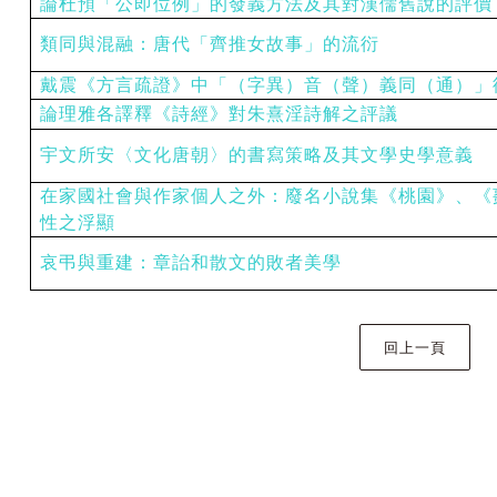
論杜預「公即位例」的發義方法及其對漢儒舊說的評價
類同與混融：唐代「齊推女故事」的流衍
戴震《方言疏證》中「（字異）音（聲）義同（通）」
論理雅各譯釋《詩經》對朱熹淫詩解之評議
宇文所安〈文化唐朝〉的書寫策略及其文學史學意義
在家國社會與作家個人之外：廢名小說集《桃園》、《
性之浮顯
哀弔與重建：章詒和散文的敗者美學