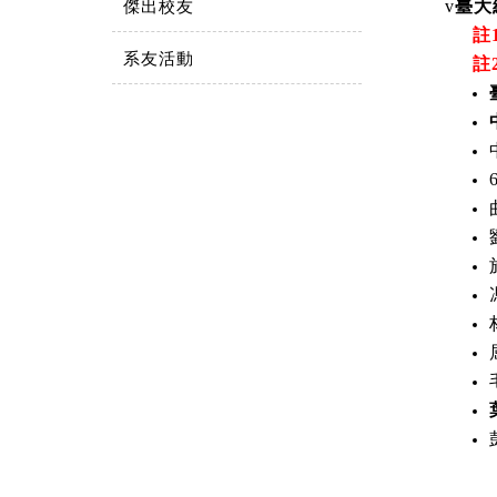
傑出校友
v
臺大
註
系友活動
註