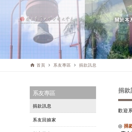
關於本
home
navigate_next
navigate_next
首頁
系友專區
捐款訊息
捐款
系友專區
捐款訊息
歡迎
系友回娘家
◎
捐