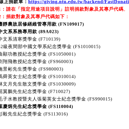
線上捐款單：
https://giving.ntu.edu.tw/backend/FastDona
1：請在
「
指定用途項目說明
」註明捐款對象及其專戶代碼
。
2：
捐款對象及其
專戶代碼如下：
臺靜農故居修繕維管專用款
(
FN109017
)
中文系系務專用款
(89A023)
中文系清寒獎學金
(F710139)
62
級夜間部中國文學系紀念獎學金
(FS1010015)
曲顯功教授紀念獎學金
(FS1050001)
劉翔飛教授紀念獎學金
(FS960003)
施景彬先生獎學金
(FS980003)
馮舜英女士紀念獎學金
(FS1010014)
林文月先生散文獎學金
(FS1030009)
屈翼鵬先生紀念獎學金
(F710027)
毛子水教授暨夫人張菊英女士紀念獎學金
(FS990015)
葉慶炳先生紀念獎學金 (
FS110004)
彭毅先生紀念獎學金 (FS113016)