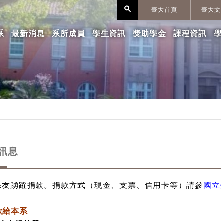
search
臺大首頁
臺大文
系
最新消息
系所成員
學生資訊
獎助學金
課程資訊
訊息
系友踴躍捐款。捐款方式（現金、支票、信用卡等）請參
國立
款給本系