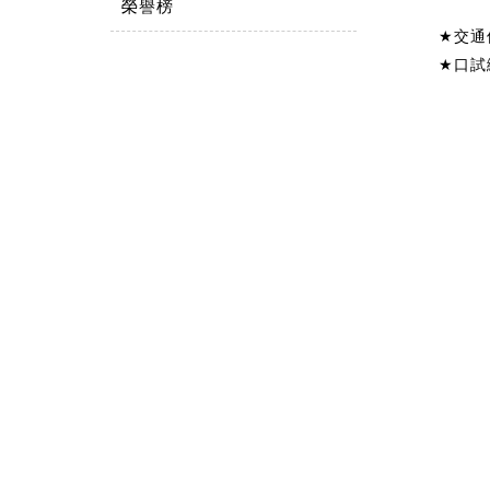
榮譽榜
★
交通
★
口試