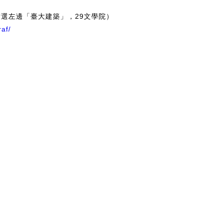
點選左邊「臺大建築」，
29
文學院）
af/