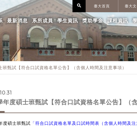
search
臺大首頁
臺大文
系
最新消息
系所成員
學生資訊
獎助學金
課程資訊
碩士班甄試【符合口試資格名單公告】（含個人時間及注意事項）
10.31
5學年度碩士班甄試【符合口試資格名單公告】（
年度碩士班甄試
「符合口試資格名單及口試時間表（含個人時間及注