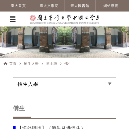
臺大首頁
臺大文學院
臺大圖書館
網站導覽
home
navigate_next
navigate_next
navigate_next
首頁
招生入學
博士班
僑生
招生入學
僑生
【海外聯招】（僑生及港澳生）
█