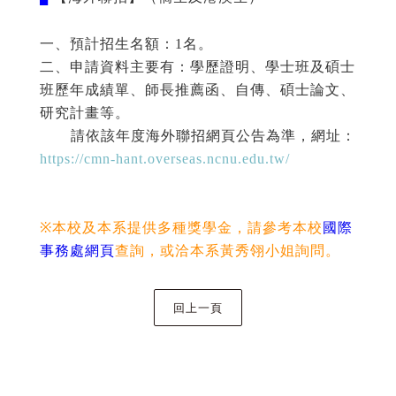
一、預計
招生名額：
1
名。
二、申請資料主要有：學歷證明、學士班及碩士
班歷年成績單、師長推薦函、自傳、碩士論文、
研究計畫等。
請依該年度海外聯招網頁公告為準，網址：
https://cmn-hant.overseas.ncnu.edu.tw/
※
本校及本系提供多種獎學金，請參考本校
國際
事務處網頁
查詢，
或洽本系黃秀翎小姐詢問。