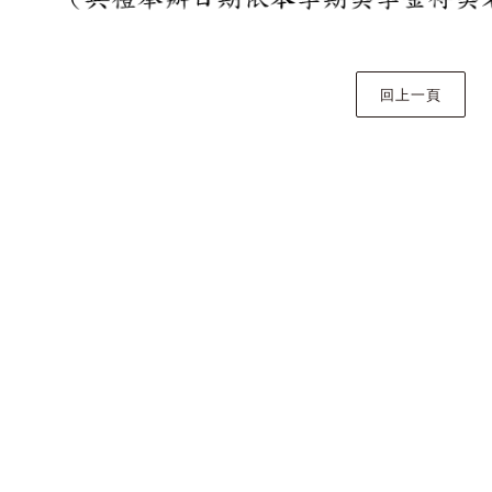
臺大文學獎
新潮踏歌
系友專區
影音專區
活動花絮