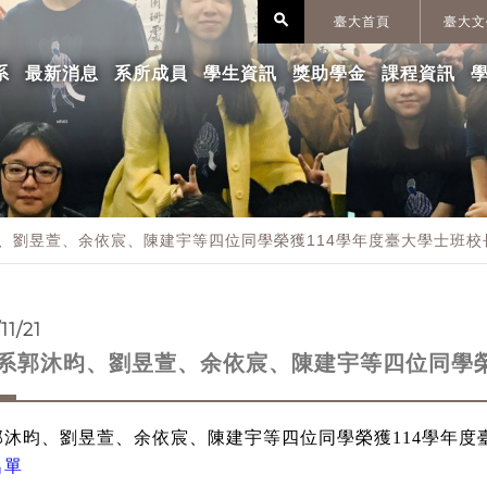
search
臺大首頁
臺大文
系
最新消息
系所成員
學生資訊
獎助學金
課程資訊
、劉昱萱、余依宸、陳建宇等四位同學榮獲114學年度臺大學士班校
11/21
系郭沐昀、劉昱萱、余依宸、陳建宇等四位同學榮
郭沐昀、劉昱萱、余依宸、陳建宇等四位同學榮獲114學年度
名單