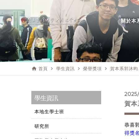
關於本
home
navigate_next
navigate_next
navigate_next
首頁
學生資訊
榮譽獎項
賀本系郭沐昀
2025/
學生資訊
賀本
本地生學士班
恭喜
研究所
得獎