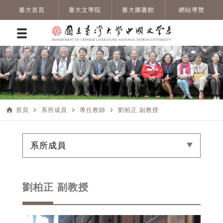
臺大首頁
臺大文學院
臺大圖書館
網站導覽
home
navigate_next
navigate_next
navigate_next
首頁
系所成員
專任教師
劉柏正 副教授
系所成員
劉柏正 副教授