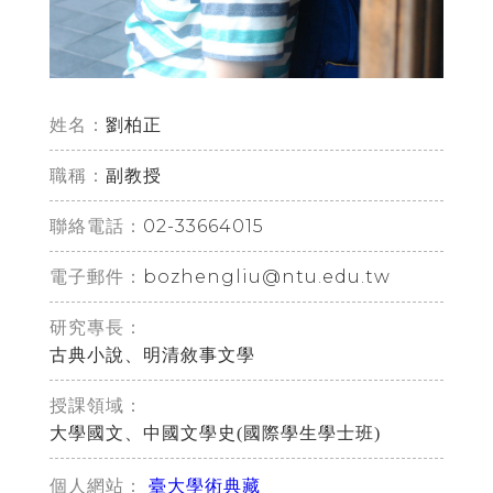
姓名：
劉柏正
職稱：
副教授
02-33664015
聯絡電話：
bozhengliu@ntu.edu.tw
電子郵件：
研究專長：
古典小說、明清敘事文學
授課領域：
大學國文、中國文學史(國際學生學士班)
臺大學術典藏
個人網站：