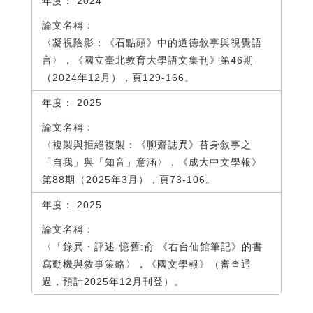
2024
〈凝視陰影：《石點頭》中的道德敘事與視覺語
言〉，《國立臺北教育大學語文集刊》第46期
（2024年12月），頁129-166。
2025
〈複製與拒絕複製：《聊齋誌異》替身敘事之
「自我」與「知音」意涵〉，《成大中文學報》
第88期（2025年3月），頁73-106。
2025
〈「錄異・評述·憶舊:俞 《右台仙館筆記》的書
寫動機與敘事策略〉，《國文學報》（審查通
過，預計2025年12月刊登）。