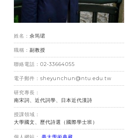
姓名：
佘筠珺
職稱：
副教授
02-33664055
聯絡電話：
sheyunchun@ntu.edu.tw
電子郵件：
研究專長：
南宋詞、近代詞學、日本近代漢詩
授課領域：
大學國文、歷代詩選（國際學士班）
臺大學術典藏
個人網站：