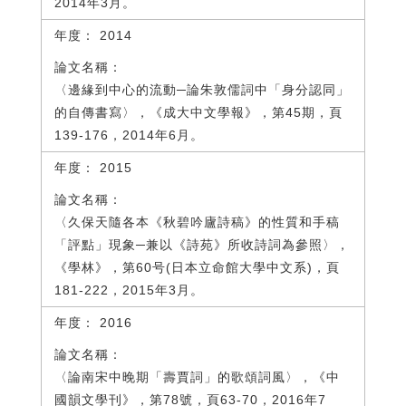
2014年3月。
2014
〈邊緣到中心的流動─論朱敦儒詞中「身分認同」
的自傳書寫〉，《成大中文學報》，第45期，頁
139-176，2014年6月。
2015
〈久保天隨各本《秋碧吟廬詩稿》的性質和手稿
「評點」現象─兼以《詩苑》所收詩詞為參照〉，
《學林》，第60号(日本立命館大學中文系)，頁
181-222，2015年3月。
2016
〈論南宋中晚期「壽賈詞」的歌頌詞風〉，《中
國韻文學刊》，第78號，頁63-70，2016年7