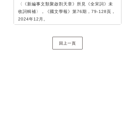
〈《新編事文類聚啟劄天章》所見《全宋詞》未
收詞輯補〉，《國文學報》第76期，79-128頁，
2024年12月。