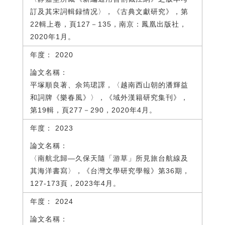
訂及其宋詞輯録情况〉，《古典文獻研究》，第
22輯上卷，頁127－135，南京：鳳凰出版社，
2020年1月。
2020
平塚順良著、佘筠珺譯，〈越南西山朝的潘輝益
和詞牌《樂春風》〉，《域外漢籍研究集刊》，
第19輯，頁277－290，2020年4月。
2023
〈南航北歸—久保天隨「游草」所見旅台航線及
其海洋書寫〉，《台灣文學研究學報》第36期，
127-173頁，2023年4月。
2024