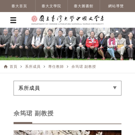
臺大首頁
臺大文學院
臺大圖書館
網站導覽
home
navigate_next
navigate_next
navigate_next
首頁
系所成員
專任教師
佘筠珺 副教授
系所成員
佘筠珺 副教授