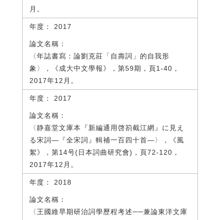
月。
2017
〈年誌書寫：論劉克莊「自壽詞」的自我形
象〉，《成大中文學報》，第59期，頁1-40，
2017年12月。
2017
〈静嘉堂文庫本『新編通用啓箚截江網』に見え
る宋詞―『全宋詞』輯補一百四十首―〉，《風
絮》，第14号(日本詞曲研究會)，頁72-120，
2017年12月。
2018
〈王國維早期研治詞學歷程考述──兼論東洋文庫