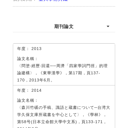
期刊論文
2013
〈問塗‧經歷‧回還──周濟「四家學詞門徑」的理
論建構〉，《東華漢學》，第17期，頁137-
170，2013年6月。
2014
〈森川竹磎の手稿、識語と蔵書について─台湾大
学久保文庫所蔵書を中心として〉，《學林》，
第58号(日本立命館大學中文系)，頁133-171，