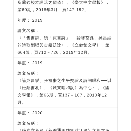
所藏鈔校本詞籍之價值〉，《臺大中文學報》，
第60期，2018年3月，頁147-192。
2019
〈「售書詩」續「買書詩」──論繆荃孫、吳昌綬
的詩歌酬唱與古籍題詠〉，《立命館文學》，第
664號，頁712－726，2019年12月。
2019
〈論吳昌綬、張祖廉之生平交誼及詩詞唱和──以
《松鄰書札》、《城東唱和詞》為中心〉，《國
文學報》，第66期，頁137－167，2019年12
月。
2020
〈静嘉堂所藏《新編通用啓劄截江網》之版本考