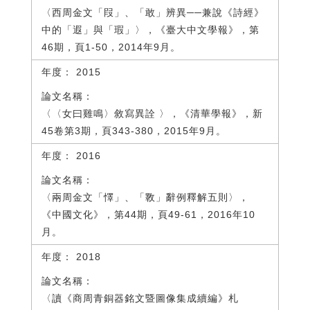
〈西周金文「叚」、「敢」辨異──兼說《詩經》
中的「遐」與「瑕」〉，《臺大中文學報》，第
46期，頁1-50，2014年9月。
2015
〈〈女曰雞鳴〉敘寫異詮 〉，《清華學報》，新
45卷第3期，頁343-380，2015年9月。
2016
〈兩周金文「懌」、「斁」辭例釋解五則〉，
《中國文化》，第44期，頁49-61，2016年10
月。
2018
〈讀《商周青銅器銘文暨圖像集成續編》札