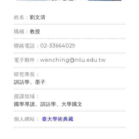
姓名：
劉文清
職稱：
教授
02-33664029
聯絡電話：
wenching@ntu.edu.tw
電子郵件：
研究專長：
訓詁學、墨子
授課領域：
國學導讀、訓詁學、大學國文
臺大學術典藏
個人網站：