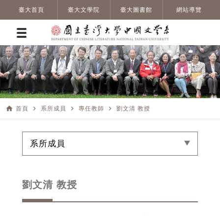
臺大首頁
臺大文學院
臺大圖書館
網站導覽
home
navigate_next
navigate_next
navigate_next
首頁
系所成員
專任教師
劉文清 教授
系所成員
劉文清 教授