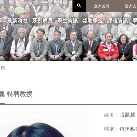
search
臺大首頁
臺大文
系
最新消息
系所成員
學生資訊
獎助學金
課程資訊
教授
麗 特聘教授
姓名：
張麗麗
職稱：
特聘教