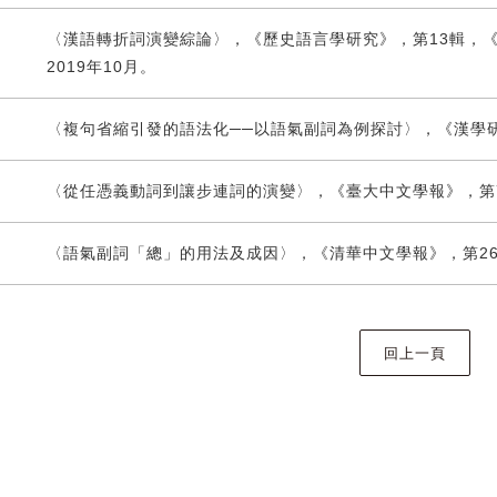
〈漢語轉折詞演變綜論〉，《歷史語言學研究》，第13輯，《慶
2019年10月。
〈複句省縮引發的語法化──以語氣副詞為例探討〉，《漢學研究》
〈從任憑義動詞到讓步連詞的演變〉，《臺大中文學報》，第73期
〈語氣副詞「總」的用法及成因〉，《清華中文學報》，第26期，