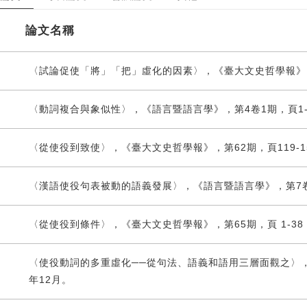
論文名稱
〈試論促使「將」「把」虛化的因素〉，《臺大文史哲學報》，第55
〈動詞複合與象似性〉，《語言暨語言學》，第4卷1期，頁1-2
〈從使役到致使〉，《臺大文史哲學報》，第62期，頁119-15
〈漢語使役句表被動的語義發展〉，《語言暨語言學》，第7卷1期
〈從使役到條件〉，《臺大文史哲學報》，第65期，頁 1-38，
〈使役動詞的多重虛化──從句法、語義和語用三層面觀之〉，《臺
年12月。