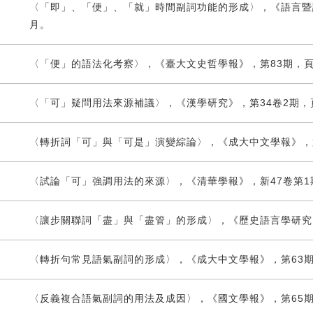
〈「即」、「便」、「就」時間副詞功能的形成〉，《語言暨語言學
月。
〈「便」的語法化考察〉，《臺大文史哲學報》，第83期，頁 15
〈「可」疑問用法來源補議〉，《漢學研究》，第34卷2期，頁1
〈轉折詞「可」與「可是」演變綜論〉，《成大中文學報》，第54期
〈試論「可」強調用法的來源〉，《清華學報》，新47卷第1期，
〈讓步關聯詞「盡」與「盡管」的形成〉，《歷史語言學研究》，第
〈轉折句常見語氣副詞的形成〉，《成大中文學報》，第63期，頁1
〈反義複合語氣副詞的用法及成因〉，《國文學報》，第65期，頁