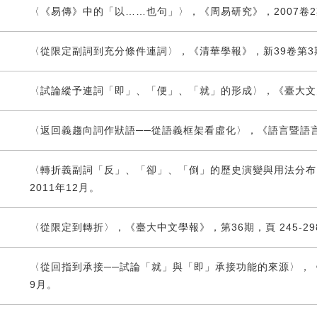
〈《易傳》中的「以……也句」〉，《周易研究》，2007卷2期，
〈從限定副詞到充分條件連詞〉，《清華學報》，新39卷第3期，頁
〈試論縱予連詞「即」、「便」、「就」的形成〉，《臺大文史哲學
〈返回義趨向詞作狀語──從語義框架看虛化〉，《語言暨語言學》，
〈轉折義副詞「反」、「卻」、「倒」的歷史演變與用法分布〉，
2011年12月。
〈從限定到轉折〉，《臺大中文學報》，第36期，頁 245-298
〈從回指到承接──試論「就」與「即」承接功能的來源〉，《臺大
9月。