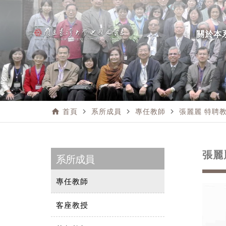
關於本
home
navigate_next
navigate_next
navigate_next
首頁
系所成員
專任教師
張麗麗 特聘
張麗
系所成員
專任教師
客座教授