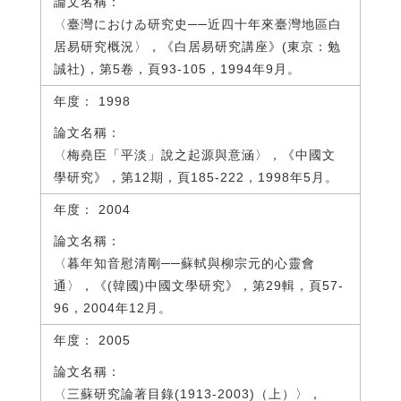
〈臺灣におけゐ研究史──近四十年來臺灣地區白
居易研究概況〉，《白居易研究講座》(東京：勉
誠社)，第5卷，頁93-105，1994年9月。
1998
〈梅堯臣「平淡」說之起源與意涵〉，《中國文
學研究》，第12期，頁185-222，1998年5月。
2004
〈暮年知音慰清剛──蘇軾與柳宗元的心靈會
通〉，《(韓國)中國文學研究》，第29輯，頁57-
96，2004年12月。
2005
〈三蘇研究論著目錄(1913-2003)（上）〉，