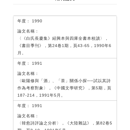
1990
〈《白氏長慶集》紹興本與四庫全書本校讀〉，
《書目季刊》，第24卷1期，頁43-65，1990年6
月。
1991
〈歐陽修與「酒」、「茶」關係小探──試以其詩
作為考察對象〉，《中國文學研究》，第5期，頁
187-214，1991年5月。
1991
〈韓愈詩評論之分析〉，《大陸雜誌》，第82卷5