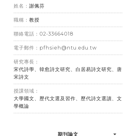
姓名：
謝佩芬
職稱：
教授
02-33664018
聯絡電話：
pfhsieh@ntu.edu.tw
電子郵件：
研究專長：
宋代詩學、韓愈詩文研究、白居易詩文研究、唐
宋詩文
授課領域：
大學國文、歷代文選及習作、歷代詩文選讀、文
學概論
期刊論文