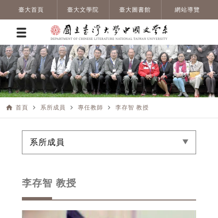
臺大首頁
臺大文學院
臺大圖書館
網站導覽
home
navigate_next
navigate_next
navigate_next
首頁
系所成員
專任教師
李存智 教授
系所成員
李存智 教授