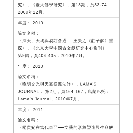
究〉，《臺大佛學研究》，第18期，頁33-74，
2009年12月。
2010
〈渾天、天均與易莊會通──王夫之《莊子解》重
探〉，《北京大學中國古文獻研究中心集刊》，
第9輯，頁404-435，2010年7月。
2010
〈晚明交光與天臺楞嚴法諍〉，LAMA’S
JOURNAL， 第2期，頁164-167，烏蘭巴托：
Lama’s Journal，2010年7月。
2011
〈楊貴妃在當代東亞──文藝的形象塑造與生命解