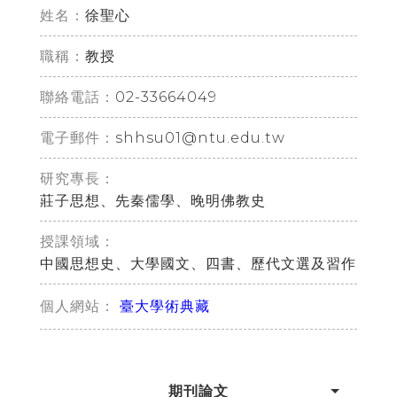
姓名：
徐聖心
職稱：
教授
02-33664049
聯絡電話：
shhsu01@ntu.edu.tw
電子郵件：
研究專長：
莊子思想、先秦儒學、晚明佛教史
授課領域：
中國思想史、大學國文、四書、歷代文選及習作
臺大學術典藏
個人網站：
期刊論文