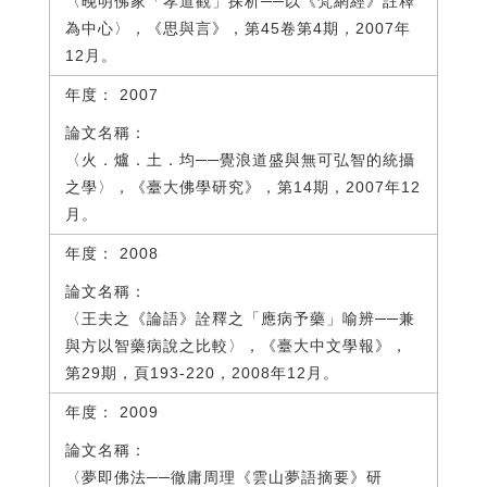
〈晚明佛家「孝道觀」探析──以《梵網經》註釋
為中心〉，《思與言》，第45卷第4期，2007年
12月。
2007
〈火．爐．土．均──覺浪道盛與無可弘智的統攝
之學〉，《臺大佛學研究》，第14期，2007年12
月。
2008
〈王夫之《論語》詮釋之「應病予藥」喻辨──兼
與方以智藥病說之比較〉，《臺大中文學報》，
第29期，頁193-220，2008年12月。
2009
〈夢即佛法──徹庸周理《雲山夢語摘要》研