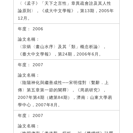
〈《孟子》「天下之言性」章異疏會詮及其人性
論原則〉，《成大中文學報》，第13期，2005年
12月。
2006
〈宗炳〈畫山水序〉及其「類」概念析論〉，
《臺大中文學報》，第24期，2006年6月。
2007
〈陰陽神化與繼善成性──宋明儒對〈繫辭．上
傳〉第五章第一節的闡釋〉，《周易研究》，
2007年第4期（總第84期），濟南：山東大學易
學中心，2007年8月。
2007