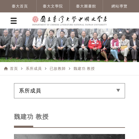
臺大首頁
臺大文學院
臺大圖書館
網站導覽
home
navigate_next
navigate_next
navigate_next
首頁
系所成員
已故教師
魏建功 教授
系所成員
魏建功 教授