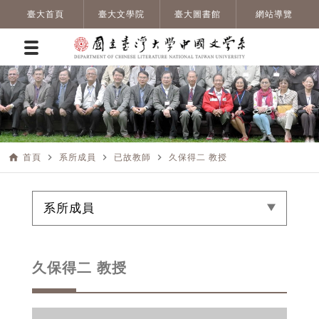
臺大首頁
臺大文學院
臺大圖書館
網站導覽
home
navigate_next
navigate_next
navigate_next
首頁
系所成員
已故教師
久保得二 教授
系所成員
久保得二 教授