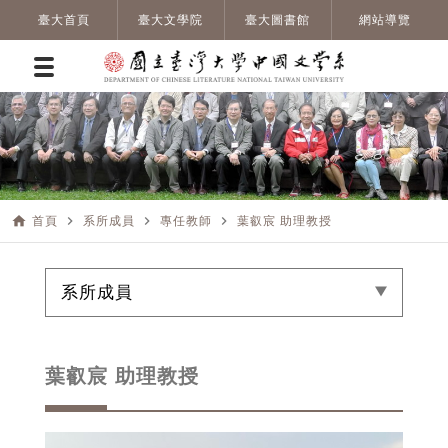
臺大首頁
臺大文學院
臺大圖書館
網站導覽
home
navigate_next
navigate_next
navigate_next
首頁
系所成員
專任教師
葉叡宸 助理教授
系所成員
葉叡宸 助理教授