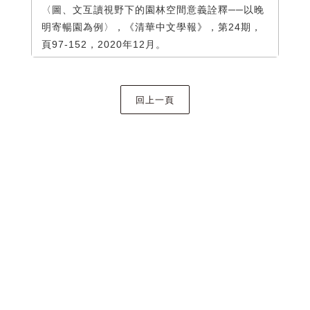
〈圖、文互讀視野下的園林空間意義詮釋──以晚
明寄暢園為例〉，《清華中文學報》，第24期，
頁97-152，2020年12月。