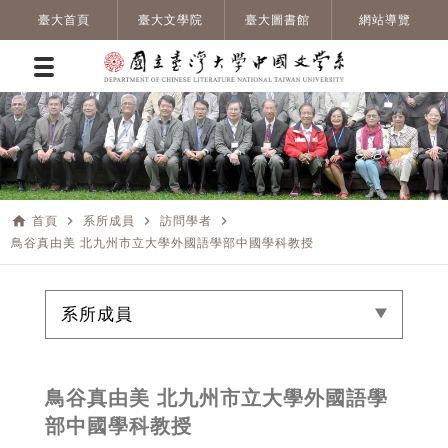
臺大首頁
臺大文學院
臺大圖書館
網站導覽
home
navigate_next
navigate_next
navigate_next
首頁
系所成員
訪問學者
鳥谷真由美 北九州市立大學外國語學部中國學科教授
系所成員
鳥谷真由美 北九州市立大學外國語學
部中國學科教授