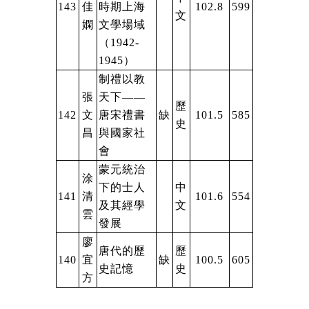
143
佳
時期上海
102.8
599
文
嫻
文學場域
（
1942-
1945
）
制禮以教
張
天下——
歷
142
文
唐宋禮書
缺
101.5
585
史
昌
與國家社
會
蒙元統治
涂
下的士人
中
141
清
101.6
554
及其經學
文
雲
發展
廖
唐代的歷
歷
140
宜
缺
100.5
605
史記憶
史
方