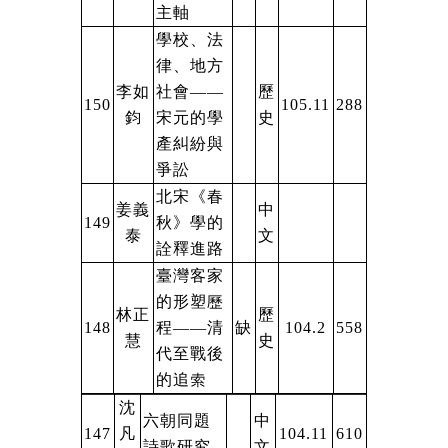
主軸
學校、法
律、地方
李如
社會——
歷
150
105.11
288
鈞
宋元的學
史
產糾紛與
爭訟
北宋《春
姜義
中
149
秋》學的
泰
文
詮釋進路
臺灣客家
的形塑歷
林正
歷
148
程——清
缺
104.2
558
慧
史
代至戰後
的追索
沈
六朝同題
中
147
凡
104.11
610
詩歌研究
文