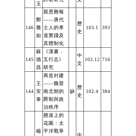
玉
親恩難報
鄭
——唐代
歷
146
雅
士人的孝
103.1
393
史
如
道實踐及
其體制化
蘇
《漢書．
中
145
德
五行志》
102.12
716
文
昌
研究
再造封建
王
——魏晉
歷
144
安
南北朝的
缺
102.4
384
史
泰
爵制與政
治秩序
懸崖上的
花園：太
楊
平洋戰爭
中