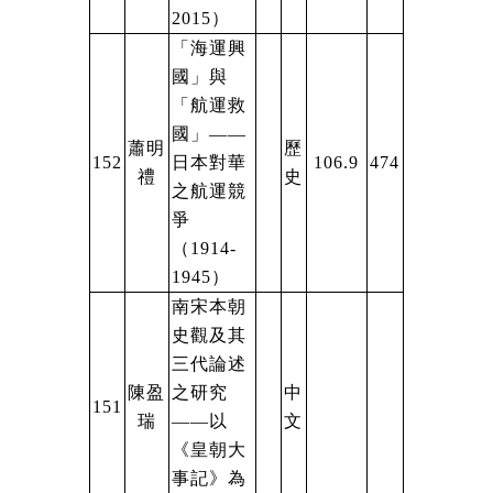
2015
）
「海運興
國」與
「航運救
國」——
蕭明
歷
152
日本對華
106.9
474
禮
史
之航運競
爭
（
1914-
1945
）
南宋本朝
史觀及其
三代論述
陳盈
之研究
中
151
瑞
——以
文
《皇朝大
事記》為