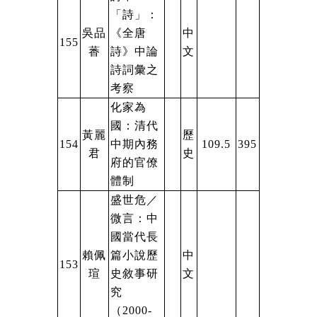
「詩」：
吳品
《全唐
中
155
萫
詩》中論
文
詩詞彙之
考察
化家為
國：清代
黃麗
歷
154
中期內務
109.5
395
君
史
府的官僚
體制
盛世危／
微言：中
國當代長
賴佩
篇小說歷
中
153
瑄
史敘事研
文
究
（
2000-