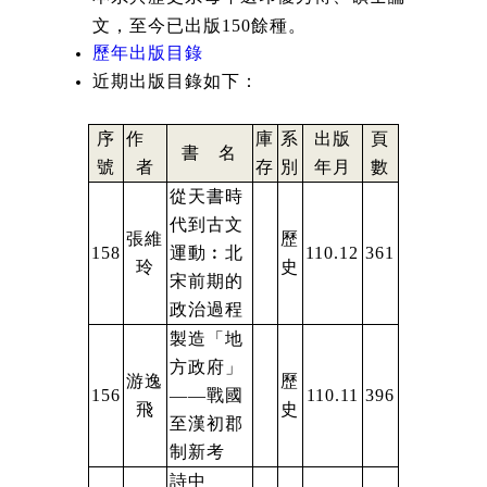
文，至今已出版150餘種。
歷年出版目錄
近期出版目錄如下：
序
作
庫
系
出版
頁
書 名
號
者
存
別
年月
數
從天書時
代到古文
張維
歷
158
運動︰北
110.12
361
玲
史
宋前期的
政治過程
製造「地
方政府」
游逸
歷
156
——戰國
110.11
396
飛
史
至漢初郡
制新考
詩中