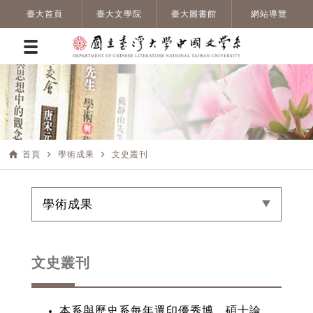
臺大首頁
臺大文學院
臺大圖書館
網站導覽
home
navigate_next
navigate_next
首頁
學術成果
文史叢刊
學術成果
文史叢刊
本系與歷史系每年選印優秀博、碩士論