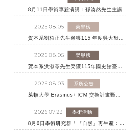
戳為憑）
8月11日學術專題演講：孫湊然先生主講
2026.08.05
榮譽榜
賀本系劉柏正先生榮獲115 年度吳大猷先
生紀念獎
2026.08.05
榮譽榜
賀本系洪淑苓先生榮獲115年國史館臺灣
文獻館獎勵出版文獻書刊優等獎
2026.08.03
系所公告
萊頓大學 Erasmus+ ICM 交換計畫甄選
公告
2026.07.23
學術活動
8月6日學術研究群「『自然』再生產：生
態批評與人文轉譯」系列講座：黃涵榆先
生主講