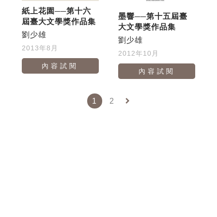
紙上花園──第十六
墨響──第十五屆臺
屆臺大文學獎作品集
大文學獎作品集
劉少雄
劉少雄
2013年8月
2012年10月
內容試閱
內容試閱
keyboard_arrow_right
1
2