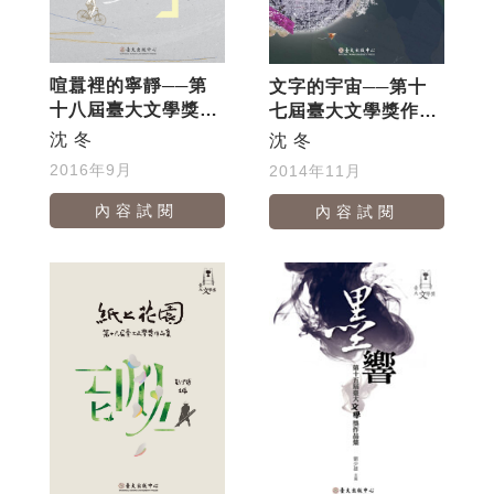
喧囂裡的寧靜──第
文字的宇宙──第十
十八屆臺大文學獎作
七屆臺大文學獎作品
品集
集
沈 冬
沈 冬
2016年9月
2014年11月
內容試閱
內容試閱