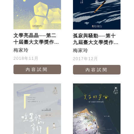
文學亮晶晶──第二
孤寂與騷動──第十
十屆臺大文學獎作品
九屆臺大文學獎作品
集
集
梅家玲
梅家玲
2018年11月
2017年12月
內容試閱
內容試閱