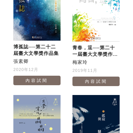
博孤誌──第二十二
青春，逗──第二十
屆臺大文學獎作品集
一屆臺大文學獎作品
集
張素卿
梅家玲
2020年12月
2019年11月
內容試閱
內容試閱