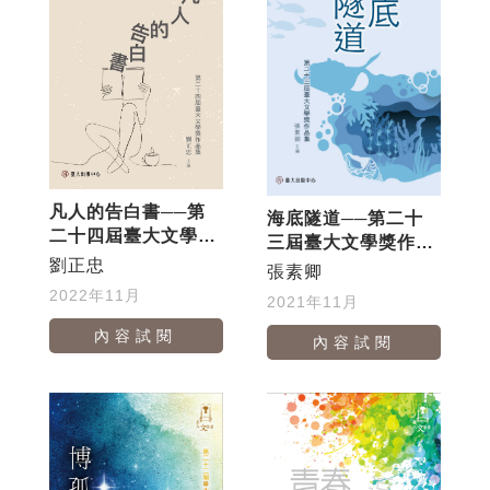
凡人的告白書──第
海底隧道──第二十
二十四屆臺大文學獎
三屆臺大文學獎作品
作品集
劉正忠
集
張素卿
2022年11月
2021年11月
內容試閱
內容試閱