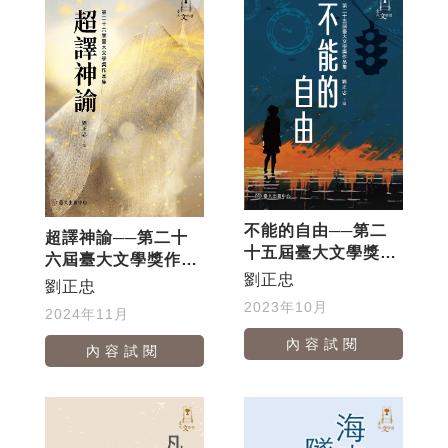
不能的自由──第二
超譯神諭──第二十
十五屆臺大文學獎作
六屆臺大文學獎作品
品集
劉正忠
集
劉正忠
2023年10月
2024年11月
內容試閱
內容試閱