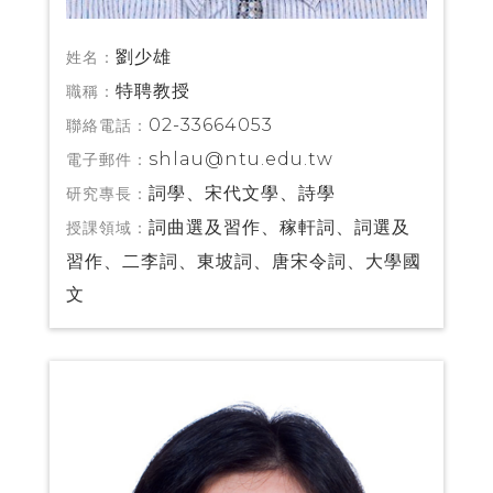
劉少雄
姓名：
特聘教授
職稱：
02-33664053
聯絡電話：
shlau@ntu.edu.tw
電子郵件：
詞學、宋代文學、詩學
研究專長：
詞曲選及習作、稼軒詞、詞選及
授課領域：
習作、二李詞、東坡詞、唐宋令詞、大學國
文