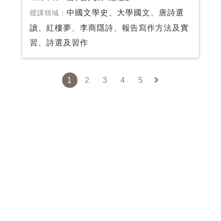
中國文學史、大學國文、唐詩選
授課領域：
讀、紅樓夢、李商隱詩、報告寫作方法及實
習、詩選及習作
keyboard_arrow_right
1
2
3
4
5