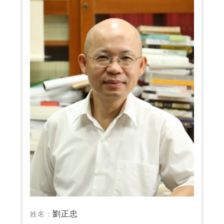
劉正忠
姓名：