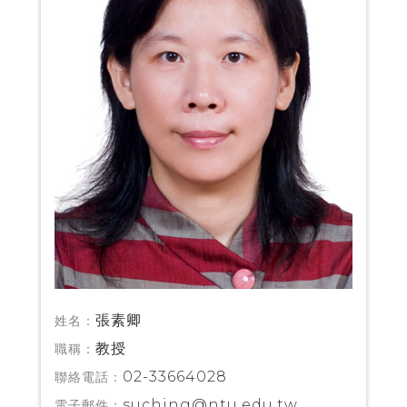
張素卿
姓名：
教授
職稱：
02-33664028
聯絡電話：
suching@ntu.edu.tw
電子郵件：