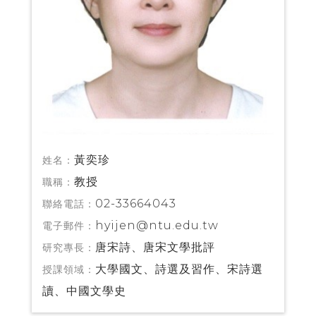
黃奕珍
姓名：
教授
職稱：
02-33664043
聯絡電話：
hyijen@ntu.edu.tw
電子郵件：
唐宋詩、唐宋文學批評
研究專長：
大學國文、詩選及習作、宋詩選
授課領域：
讀、中國文學史