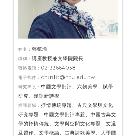
鄭毓瑜
姓名：
講座教授兼文學院院長
職稱：
02-33664038
聯絡電話：
chinlit@ntu.edu.tw
電子郵件：
中國文學批評、六朝美學、賦學
研究專長：
研究、漢語新詩學
抒情傳統專題、古典文學與文化
授課領域：
研究專題、中國文學批評專題、中國古典文
學的抒情傳統、文學與空間文化專題、文選
及習作、文學概論、古典詩歌美學、大學國