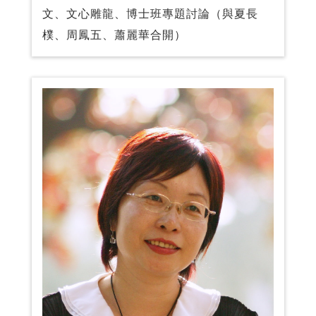
文、文心雕龍、博士班專題討論（與夏長
樸、周鳳五、蕭麗華合開）