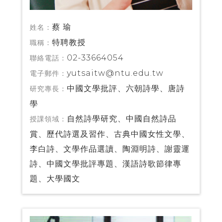
蔡 瑜
姓名：
特聘教授
職稱：
02-33664054
聯絡電話：
yutsaitw@ntu.edu.tw
電子郵件：
中國文學批評、六朝詩學、唐詩
研究專長：
學
自然詩學研究、中國自然詩品
授課領域：
賞、歷代詩選及習作、古典中國女性文學、
李白詩、文學作品選讀、陶淵明詩、謝靈運
詩、中國文學批評專題、漢語詩歌節律專
題、大學國文