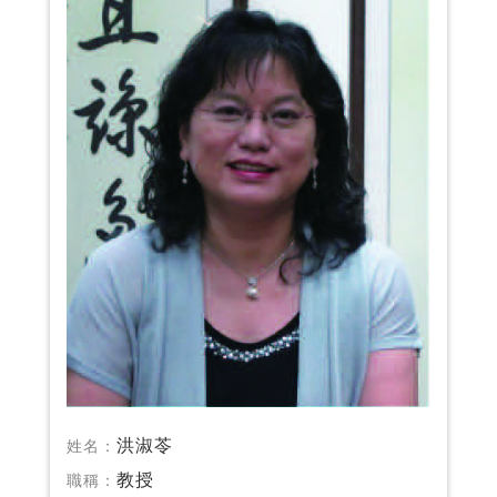
洪淑苓
姓名：
教授
職稱：