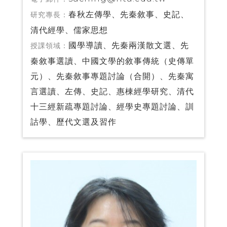
春秋左傳學、先秦敘事、史記、
研究專長：
清代經學、儒家思想
國學導讀、先秦兩漢散文選、先
授課領域：
秦敘事選讀、中國文學的敘事傳統（史傳單
元）、先秦敘事專題討論（合開）、先秦寓
言選讀、左傳、史記、惠棟經學研究、清代
十三經新疏專題討論、經學史專題討論、訓
詁學、歷代文選及習作