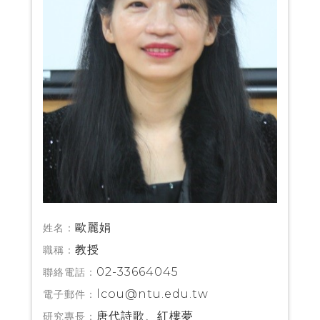
歐麗娟
姓名：
教授
職稱：
02-33664045
聯絡電話：
lcou@ntu.edu.tw
電子郵件：
唐代詩歌、紅樓夢
研究專長：